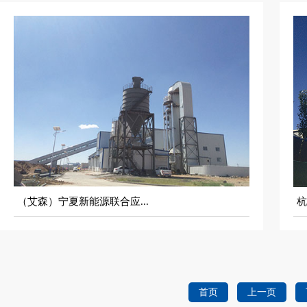
（艾森）宁夏新能源联合应...
杭
首页
上一页