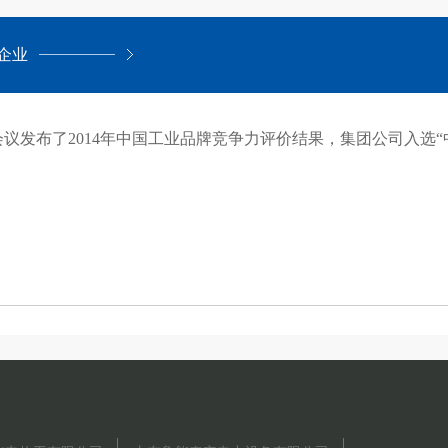
企业
议发布了2014年中国工业品牌竞争力评价结果，集团公司入选“