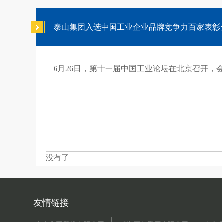
泰山集团入选中国工业企业品牌竞争力百家表彰
6月26日，第十一届中国工业论坛在北京召开，会
没有了
友情链接