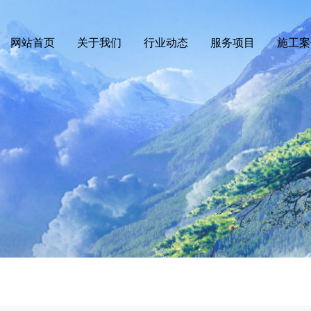
网站首页
关于我们
行业动态
服务项目
施工案