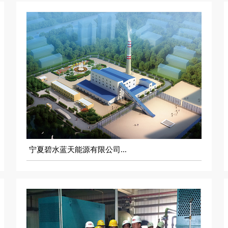
宁夏碧水蓝天能源有限公司...