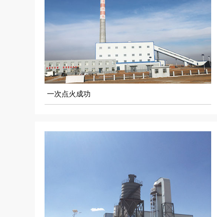
一次点火成功