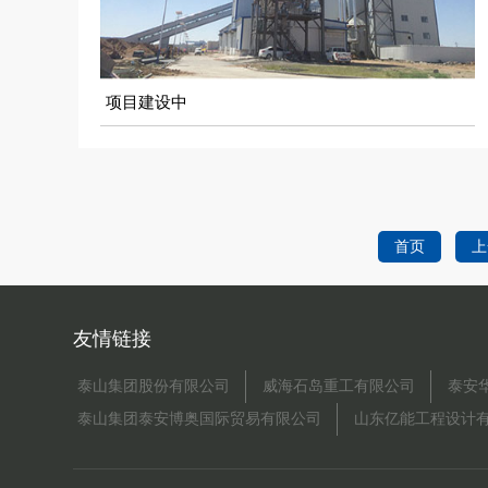
项目建设中
首页
上
友情链接
泰山集团股份有限公司
威海石岛重工有限公司
泰安
泰山集团泰安博奥国际贸易有限公司
山东亿能工程设计