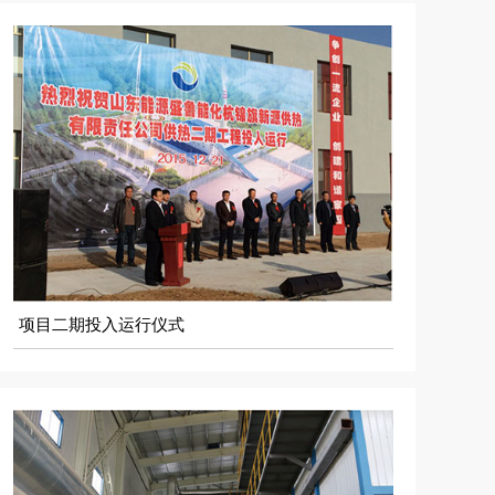
项目二期投入运行仪式