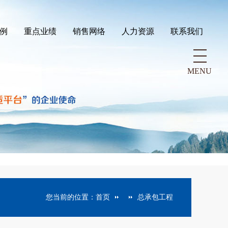
例
重点业绩
销售网络
人力资源
联系我们
MENU
您当前的位置：
首页
总承包工程