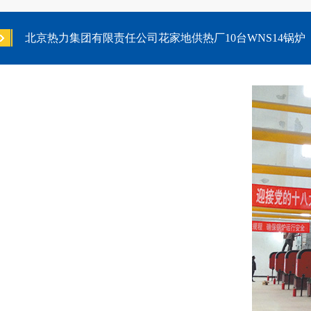
北京热力集团有限责任公司花家地供热厂10台WNS14锅炉